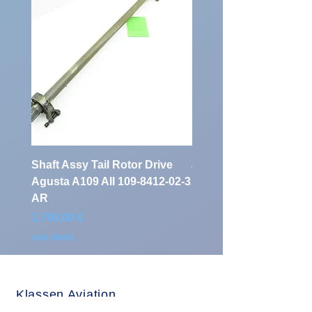
Shaft Assy Tail Rotor Drive
air duct air intake Ass
Agusta A109 AII 109-8412-02-3
A109 AII 109-0716-33-
AR
Preis
900,00 €
Preis
1.700,00 €
exkl. MwSt.
exkl. MwSt.
Klassen Aviation