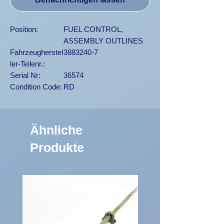
Position:
FUEL CONTROL,
ASSEMBLY OUTLINES
Fahrzeugherstel
3883240-7
ler-Teilenr.:
Serial Nr:
36574
Condition Code:
RD
Ähnliche
Produkte