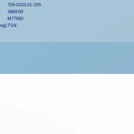
709-0103-01-109
3868:00
M77660
ng):
TSN