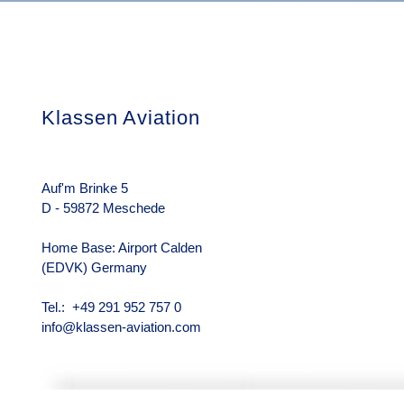
Klassen Aviation
Das Unterneh
Über uns
Rechtliche Hin
Auf'm Brinke 5
D - 59872 Meschede
Home Base: Airport Calden
(EDVK) Germany
Tel.: +49 291 952 757 0
info@klassen-aviation.com