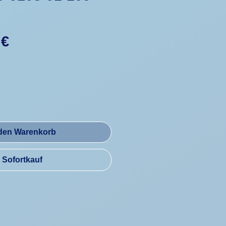
Preis
 €
 den Warenkorb
Sofortkauf