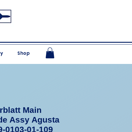
ry
Shop
rblatt Main
de Assy Agusta
9-0103-01-109