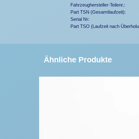
Fahrzeughersteller-Teilenr.:
Part TSN (Gesamtlaufzeit):
Serial Nr:
Part TSO (Laufzeit nach Überholu
Ähnliche Produkte