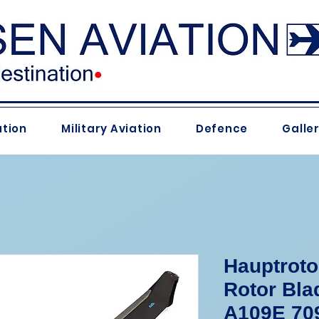
ation
Military Aviation
Defence
Galle
Hauptroto
Rotor Bla
A109E 70