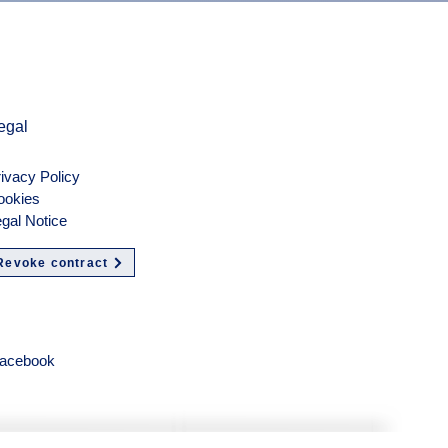
egal
ivacy Policy
ookies
gal Notice
Revoke contract
olgen
acebook