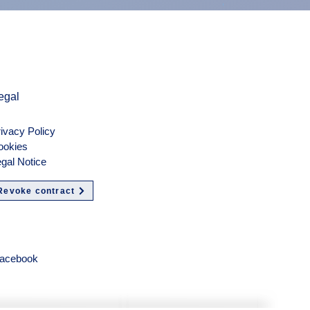
exkl. MwSt.
egal
ivacy Policy
ookies
gal Notice
Revoke contract
olgen
acebook