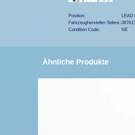
Position:
LEAD 
Fahrzeughersteller-Teilenr.:
38761
Condition Code:
NE
Ähnliche Produkte