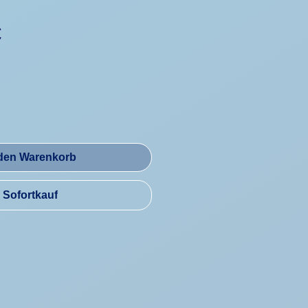
Preis
€
 den Warenkorb
Sofortkauf