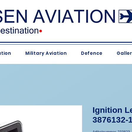
ation
Military Aviation
Defence
Galle
Ignition 
3876132-