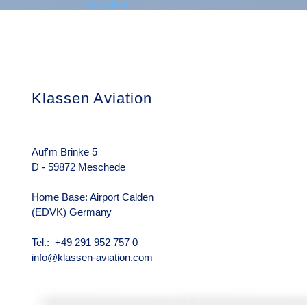
exkl. MwSt.
Klassen Aviation
Das Unterneh
Über uns
Rechtliche Hin
Auf'm Brinke 5
D - 59872 Meschede
Home Base: Airport Calden
(EDVK) Germany
Tel.: +49 291 952 757 0
info@klassen-aviation.com