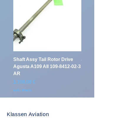
Shaft Assy Tail Rotor Drive
air duct air intake Ass
Agusta A109 AII 109-8412-02-3
A109 AII 109-0716-33-
AR
Preis
900,00 €
Preis
1.700,00 €
exkl. MwSt.
exkl. MwSt.
Klassen Aviation
Auf'm Brinke 5
D - 59872 Meschede