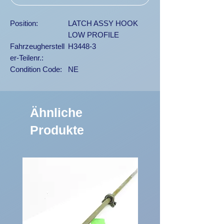
Position:
LATCH ASSY HOOK
LOW PROFILE
Fahrzeugherstell
H3448-3
er-Teilenr.:
Condition Code:
NE
Ähnliche
Produkte