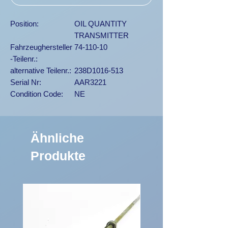
Position:
OIL QUANTITY
TRANSMITTER
Fahrzeughersteller
74-110-10
-Teilenr.:
alternative Teilenr.:
238D1016-513
Serial Nr:
AAR3221
Condition Code:
NE
Ähnliche
Produkte