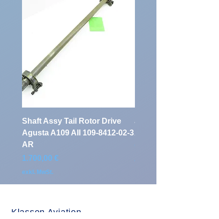
Shaft Assy Tail Rotor Drive
air duct air intake Ass
Agusta A109 AII 109-8412-02-3
A109 AII 109-0716-33-
AR
Preis
900,00 €
Preis
1.700,00 €
exkl. MwSt.
exkl. MwSt.
Klassen Aviation