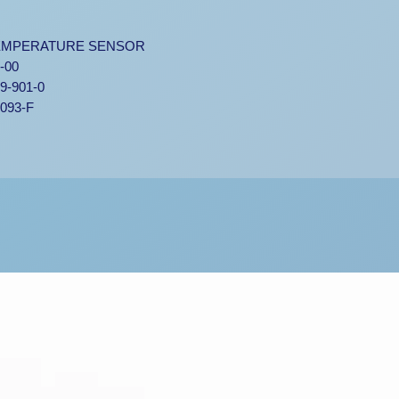
TEMPERATURE SENSOR
-00
9-901-0
093-F