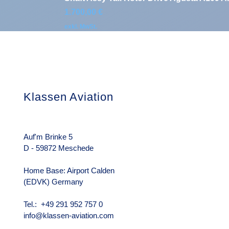
Preis
1.700,00 €
exkl. MwSt.
Klassen Aviation
Das Unterneh
Über uns
Rechtliche Hin
Auf'm Brinke 5
D - 59872 Meschede
Home Base: Airport Calden
(EDVK) Germany
Tel.: +49 291 952 757 0
info@klassen-aviation.com