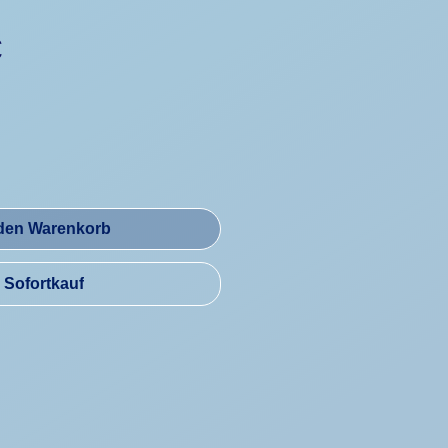
Preis
€
 den Warenkorb
Sofortkauf