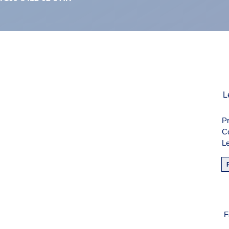
men
L
Pr
weise
C
Le
F
F