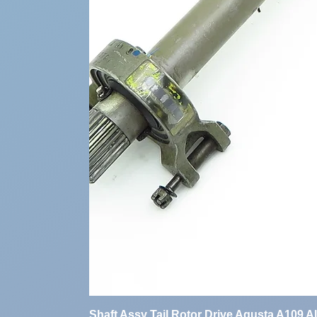
Shaft Assy Tail Rotor Drive Agusta A109 A