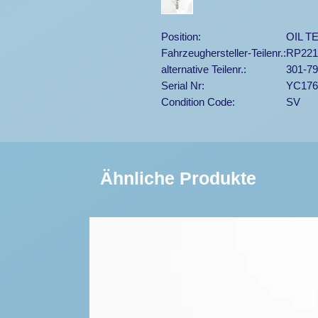
Position:
OIL 
Fahrzeughersteller-Teilenr.:
RP221
alternative Teilenr.:
301-79
Serial Nr:
YC176
Condition Code:
SV
Ähnliche Produkte