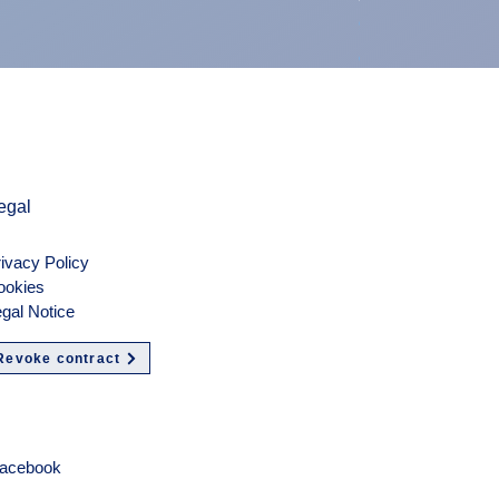
Preis
900,00 €
exkl. MwSt.
egal
ivacy Policy
ookies
gal Notice
Revoke contract
olgen
acebook