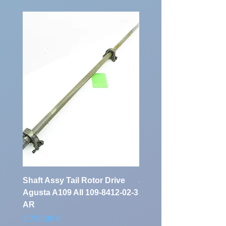
Shaft Assy Tail Rotor Drive
air duct air intake Ass
Agusta A109 AII 109-8412-02-3
A109 AII 109-0716-33-
AR
Preis
900,00 €
Preis
1.700,00 €
exkl. MwSt.