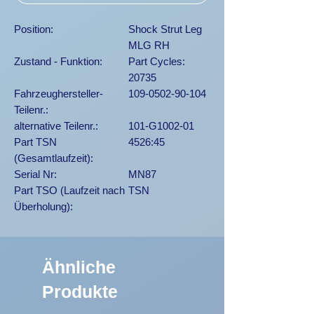
Position:
Shock Strut Leg
MLG RH
Zustand - Funktion:
Part Cycles:
20735
Fahrzeughersteller-
109-0502-90-104
Teilenr.:
alternative Teilenr.:
101-G1002-01
Part TSN
4526:45
(Gesamtlaufzeit):
Serial Nr:
MN87
Part TSO (Laufzeit nach
TSN
Überholung):
Ähnliche
Produkte