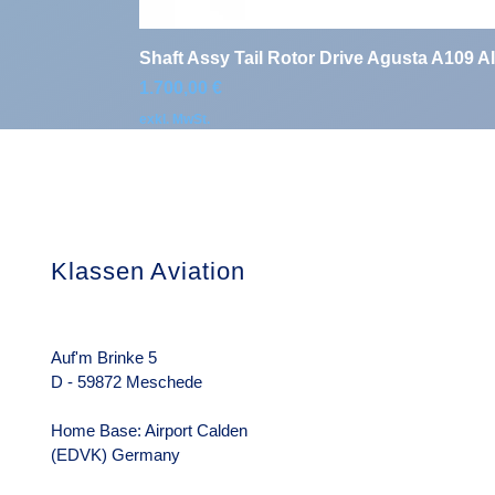
Shaft Assy Tail Rotor Drive Agusta A109 A
Preis
1.700,00 €
exkl. MwSt.
Klassen Aviation
Das Unterneh
Über uns
Rechtliche Hin
Auf'm Brinke 5
D - 59872 Meschede
Home Base: Airport Calden
(EDVK) Germany