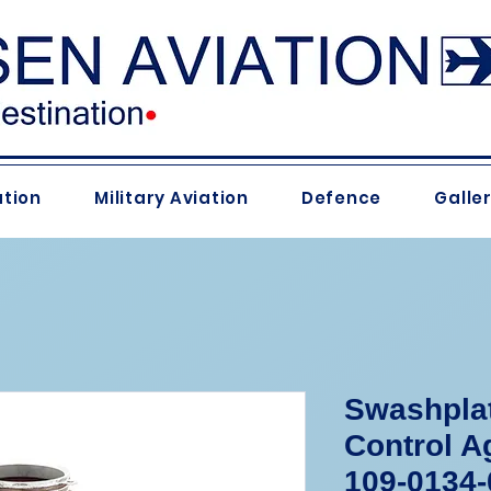
ation
Military Aviation
Defence
Galle
Swashplat
Control A
109-0134-