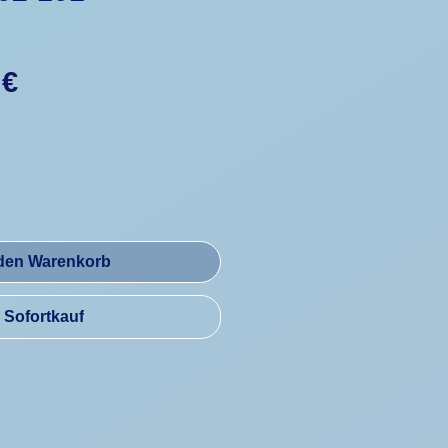
Preis
 €
 den Warenkorb
Sofortkauf