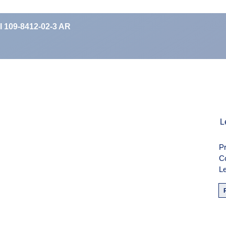
II 109-8412-02-3 AR
men
L
Pr
weise
C
Le
F