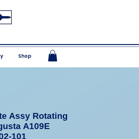
ry
Shop
e Assy Rotating
gusta A109E
02-101